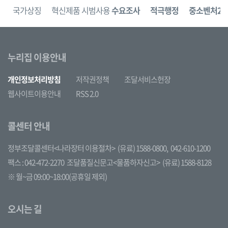
보
국가상징
혁신제품 시범사용
수요조사
적극행정
중소벤처24
누리집 이용안내
개인정보처리방침
저작권정책
조달서비스헌장
웹사이트이용안내
RSS 2.0
콜센터 안내
정부조달콜센터<나라장터 이용절차>
(유료) 1588-0800,
042-610-1200
팩스 : 042-472-2270
조달품질신문고<물품하자신고>
(유료) 1588-8128
※ 월~금 09:00~18:00(공휴일 제외)
오시는 길