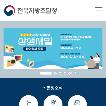
본문영역 바로가기
메인메뉴 바로가기
하단링크 바로가기
본청소식