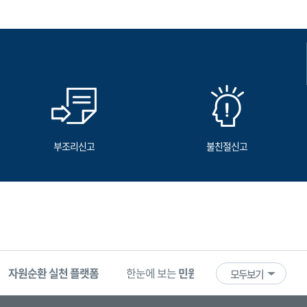
부조리신고
불친절신고
자원순환 실천 플랫폼
한눈에 보는
민원 빅데이터
기업마당
모두보기