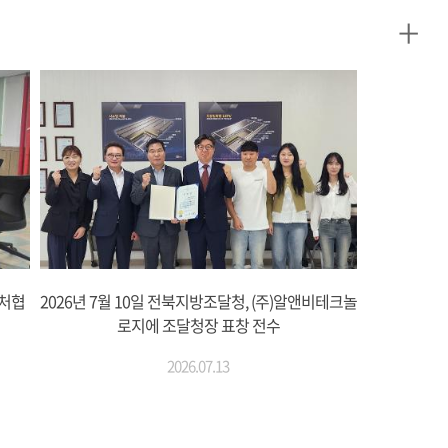
+
벤처협
2026년 7월 10일 전북지방조달청, (주)알앤비테크놀
로지에 조달청장 표창 전수
2026.07.13