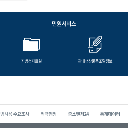
민원서비스
지방청자료실
관내생산물품조달정보
시범사용
수요조사
적극행정
중소벤처24
통계데이터