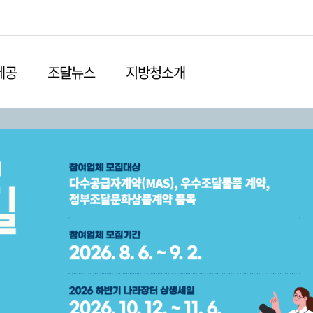
본문영역 바로가기
메인메뉴 바로가기
하단링크 바로가기
제공
조달뉴스
지방청소개