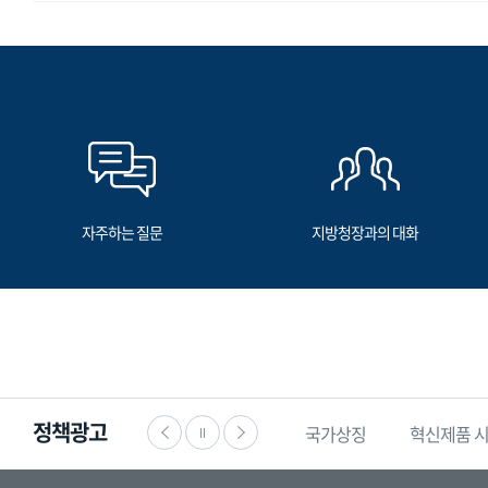
자주하는 질문
지방청장과의 대화
정책광고
·공익신고
찾기쉬운
생활법령정보
국가상징
혁신제품 