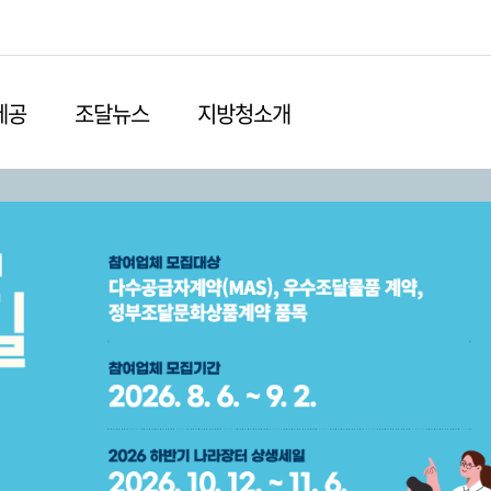
본문영역 바로가기
메인메뉴 바로가기
하단링크 바로가기
제공
조달뉴스
지방청소개