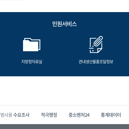
민원서비스
지방청자료실
관내생산물품조달정보
시범사용
수요조사
적극행정
중소벤처24
통계데이터