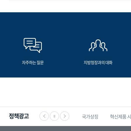
자주하는 질문
지방청장과의 대화
정책광고
·공익신고
찾기쉬운
생활법령정보
국가상징
혁신제품 