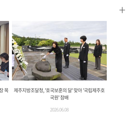
+
장 목
제주지방조달청, '호국보훈의 달' 맞아 '국립제주호
국원' 참배
2026.06.08