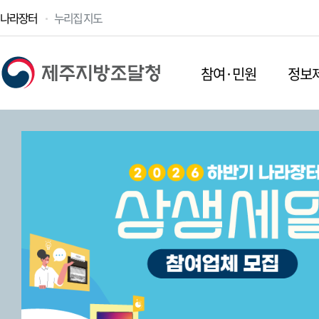
나라장터
누리집 지도
참여·민원
정보