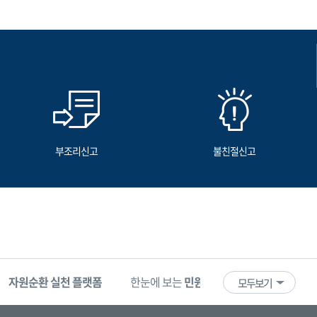
부조리신고
불친절신고
자원순환 실천 플랫폼
한눈에 보는
민원 빅데이터
기업마당
모두보기