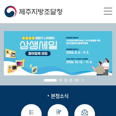
본문영역 바로가기
메인메뉴 바로가기
하단링크 바로가기
본청소식