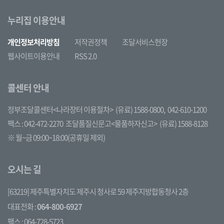
누리집 이용안내
개인정보처리방침
저작권정책
조달서비스헌장
웹사이트이용안내
RSS 2.0
콜센터 안내
정부조달콜센터<나라장터 이용절차>
(유료) 1588-0800,
042-610-1200
팩스 : 042-472-2270
조달품질신문고<물품하자신고>
(유료) 1588-8128
※ 월~금 09:00~18:00(공휴일 제외)
오시는 길
[63219] 제주특별자치도 제주시 청사로 59 제주지방합동청사 2층
대표전화 :
064-800-6927
팩스 : 064-728-5723