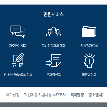
민원서비스
자주하는 질문
지방청장과의 대화
지방청자료실
관내생산물품조달정보
부조리신고
불친절신고
보
국가상징
혁신제품 시범사용
수요조사
적극행정
중소벤처24