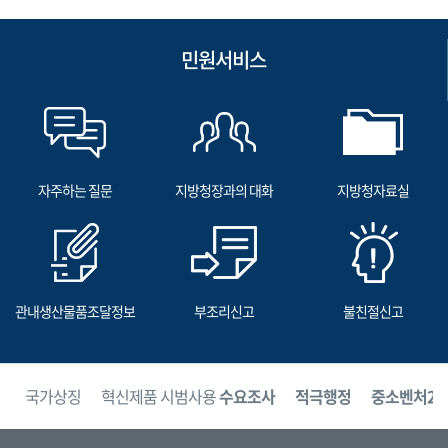
민원서비스
자주하는 질문
지방청장과의 대화
지방청자료실
관내생산물품조달정보
부조리신고
불친절신고
보
국가상징
혁신제품 시범사용
수요조사
적극행정
중소벤처24