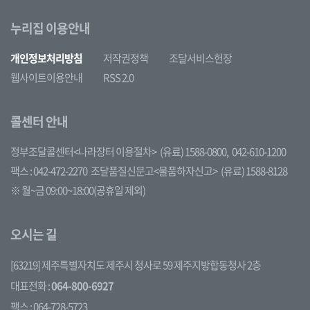
누리집 이용안내
개인정보처리방침
저작권정책
조달서비스헌장
웹사이트이용안내
RSS 2.0
콜센터 안내
정부조달콜센터<나라장터 이용절차>
(유료) 1588-0800,
042-610-1200
팩스 : 042-472-2270
조달품질신문고<물품하자신고>
(유료) 1588-8128
※ 월~금 09:00~18:00(공휴일 제외)
오시는 길
[63219] 제주특별자치도 제주시 청사로 59 제주지방합동청사 2층
대표전화 :
064-800-6927
팩스 : 064-728-5723