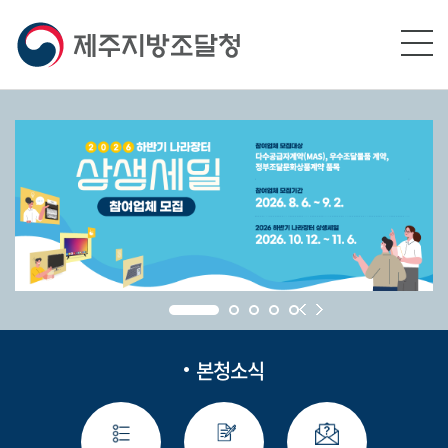
본문영역 바로가기
메인메뉴 바로가기
하단링크 바로가기
본청소식