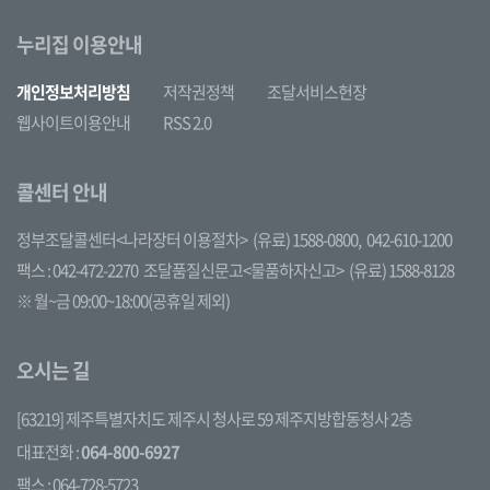
누리집 이용안내
개인정보처리방침
저작권정책
조달서비스헌장
웹사이트이용안내
RSS 2.0
콜센터 안내
정부조달콜센터<나라장터 이용절차>
(유료) 1588-0800,
042-610-1200
팩스 : 042-472-2270
조달품질신문고<물품하자신고>
(유료) 1588-8128
※ 월~금 09:00~18:00(공휴일 제외)
오시는 길
[63219] 제주특별자치도 제주시 청사로 59 제주지방합동청사 2층
대표전화 :
064-800-6927
팩스 : 064-728-5723