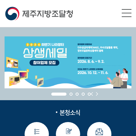
본문영역 바로가기
메인메뉴 바로가기
하단링크 바로가기
본청소식