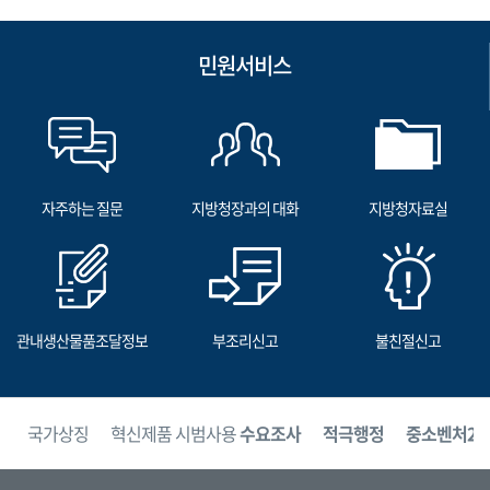
민원서비스
자주하는 질문
지방청장과의 대화
지방청자료실
관내생산물품조달정보
부조리신고
불친절신고
보
국가상징
혁신제품 시범사용
수요조사
적극행정
중소벤처24