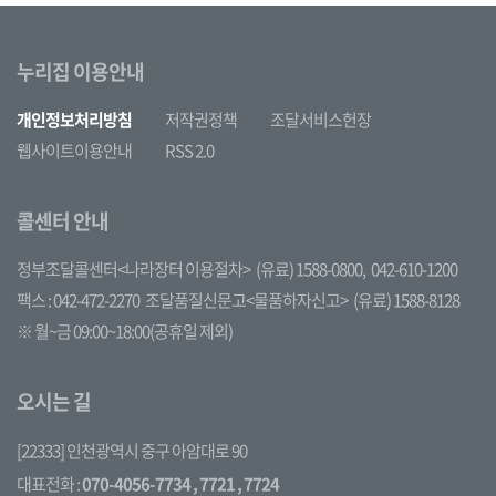
누리집 이용안내
개인정보처리방침
저작권정책
조달서비스헌장
웹사이트이용안내
RSS 2.0
콜센터 안내
정부조달콜센터<나라장터 이용절차>
(유료) 1588-0800,
042-610-1200
팩스 : 042-472-2270
조달품질신문고<물품하자신고>
(유료) 1588-8128
※ 월~금 09:00~18:00(공휴일 제외)
오시는 길
[22333] 인천광역시 중구 아암대로 90
대표전화 :
070-4056-7734
, 7721
, 7724