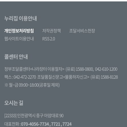
누리집 이용안내
개인정보처리방침
저작권정책
조달서비스헌장
웹사이트이용안내
RSS 2.0
콜센터 안내
정부조달콜센터<나라장터 이용절차>
(유료) 1588-0800,
042-610-1200
팩스 : 042-472-2270
조달품질신문고<물품하자신고>
(유료) 1588-8128
※ 월~금 09:00~18:00(공휴일 제외)
오시는 길
[22333] 인천광역시 중구 아암대로 90
대표전화 :
070-4056-7734
, 7721
, 7724