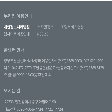
누리집 이용안내
개인정보처리방침
저작권정책
조달서비스헌장
웹사이트이용안내
RSS 2.0
콜센터 안내
정부조달콜센터<나라장터 이용절차>
(유료) 1588-0800,
042-610-1200
팩스 : 042-472-2270
조달품질신문고<물품하자신고>
(유료) 1588-8128
※ 월~금 09:00~18:00(공휴일 제외)
오시는 길
[22333] 인천광역시 중구 아암대로 90
대표전화 :
070-4056-7734
, 7721
, 7724