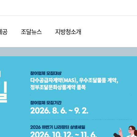
본문영역 바로가기
메인메뉴 바로가기
하단링크 바로가기
제공
조달뉴스
지방청소개