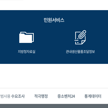
민원서비스
지방청자료실
관내생산물품조달정보
시범사용
수요조사
적극행정
중소벤처24
통계데이터