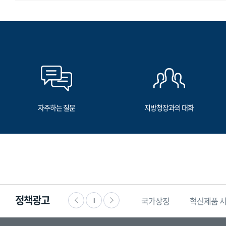
자주하는 질문
지방청장과의 대화
정책광고
·공익신고
찾기쉬운
생활법령정보
국가상징
혁신제품 