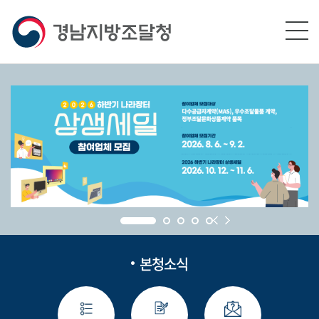
본문영역 바로가기
메인메뉴 바로가기
하단링크 바로가기
본청소식