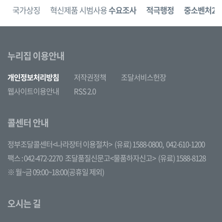
보
국가상징
혁신제품 시범사용
수요조사
적극행정
중소벤처24
누리집 이용안내
개인정보처리방침
저작권정책
조달서비스헌장
웹사이트이용안내
RSS 2.0
콜센터 안내
정부조달콜센터<나라장터 이용절차>
(유료) 1588-0800,
042-610-1200
팩스 : 042-472-2270
조달품질신문고<물품하자신고>
(유료) 1588-8128
※ 월~금 09:00~18:00(공휴일 제외)
오시는 길