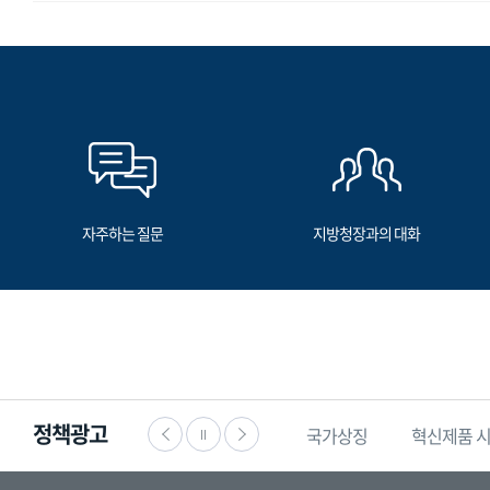
자주하는 질문
지방청장과의 대화
정책광고
·공익신고
찾기쉬운
생활법령정보
국가상징
혁신제품 