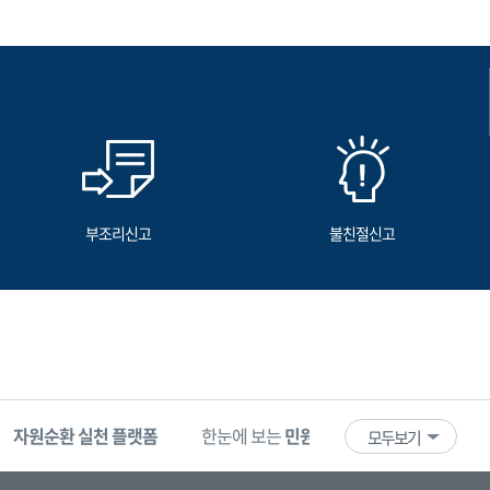
부조리신고
불친절신고
자원순환 실천 플랫폼
한눈에 보는
민원 빅데이터
기업마당
모두보기