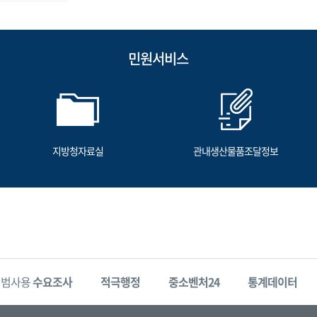
민원서비스
지방청자료실
관내생산물품조달정보
시범사용
수요조사
적극행정
중소벤처24
통계데이터