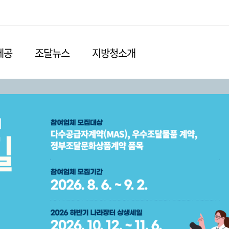
본문영역 바로가기
메인메뉴 바로가기
하단링크 바로가기
제공
조달뉴스
지방청소개