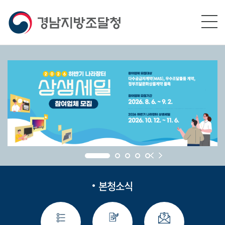
본문영역 바로가기
메인메뉴 바로가기
하단링크 바로가기
본청소식