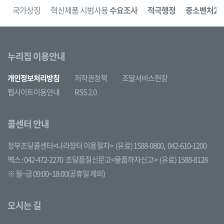
보
국가상징
혁신제품 시범사용
수요조사
적극행정
중소벤처24
누리집 이용안내
개인정보처리방침
저작권정책
조달서비스헌장
웹사이트이용안내
RSS 2.0
콜센터 안내
정부조달콜센터<나라장터 이용절차>
(유료) 1588-0800,
042-610-1200
팩스 : 042-472-2270
조달품질신문고<물품하자신고>
(유료) 1588-8128
※ 월~금 09:00~18:00(공휴일 제외)
오시는 길