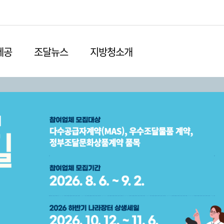
본문영역 바로가기
메인메뉴 바로가기
하단링크 바로가기
제공
조달뉴스
지방청소개