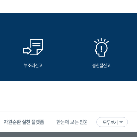
부조리신고
불친절신고
자원순환 실천 플랫폼
한눈에 보는
민원 빅데이터
기업마당
모두보기