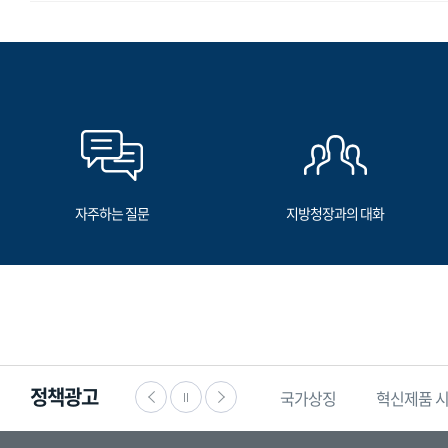
자주하는 질문
지방청장과의 대화
정책광고
·공익신고
찾기쉬운
생활법령정보
국가상징
혁신제품 