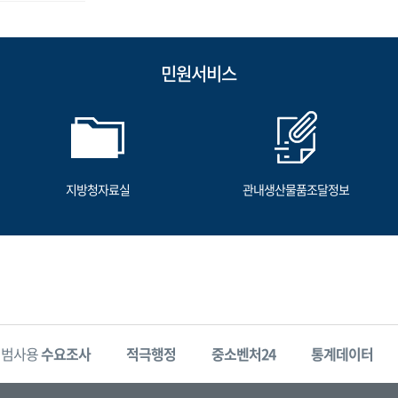
민원서비스
지방청자료실
관내생산물품조달정보
시범사용
수요조사
적극행정
중소벤처24
통계데이터