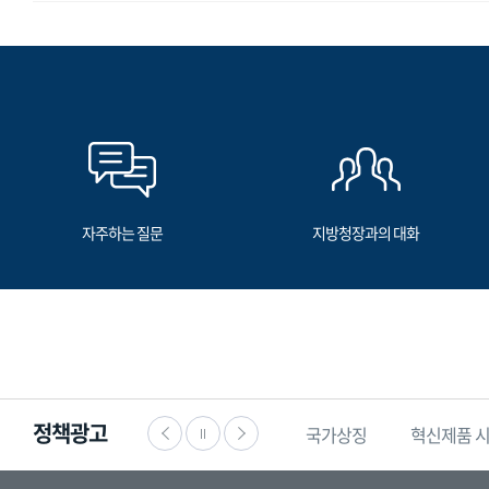
자주하는 질문
지방청장과의 대화
정책광고
·공익신고
찾기쉬운
생활법령정보
국가상징
혁신제품 