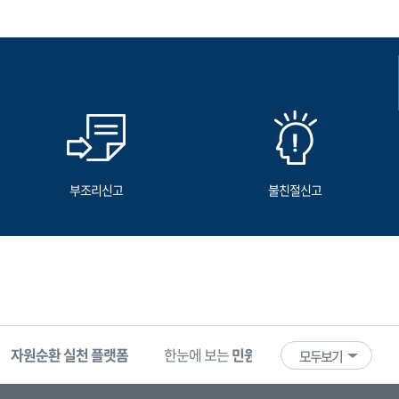
부조리신고
불친절신고
자원순환 실천 플랫폼
한눈에 보는
민원 빅데이터
기업마당
모두보기