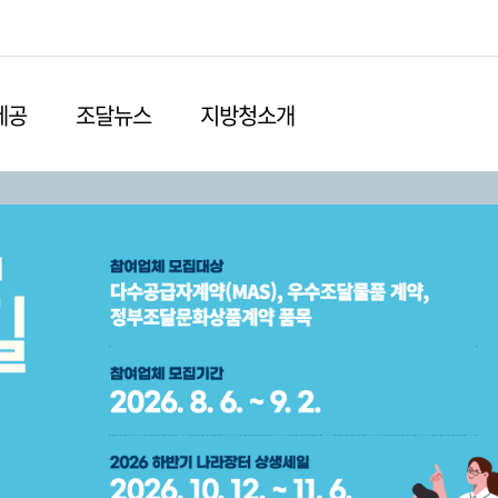
본문영역 바로가기
메인메뉴 바로가기
하단링크 바로가기
제공
조달뉴스
지방청소개