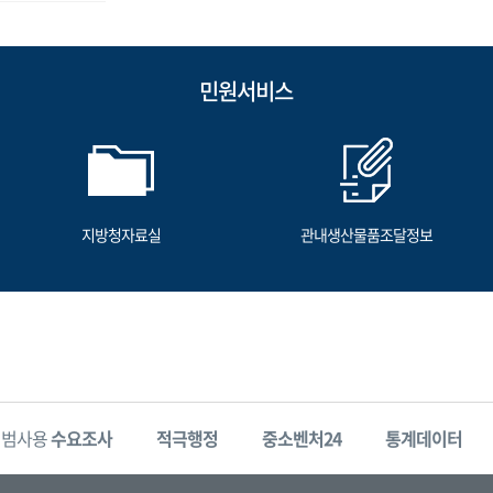
민원서비스
지방청자료실
관내생산물품조달정보
시범사용
수요조사
적극행정
중소벤처24
통계데이터