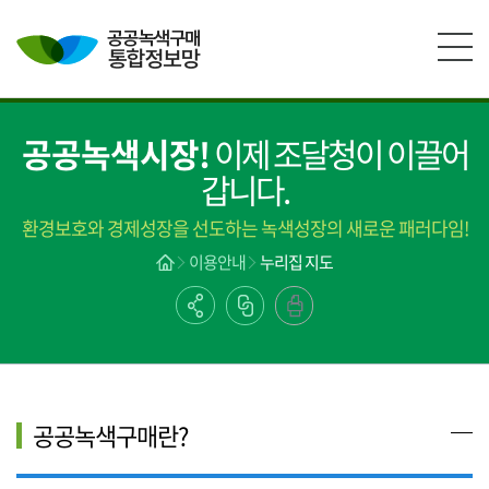
본문영역 바로가기
메인메뉴 바로가기
하단링크 바로가기
공공녹색시장!
이제 조달청이 이끌어
갑니다.
환경보호와 경제성장을 선도하는 녹색성장의 새로운 패러다임!
이용안내
누리집 지도
공공녹색구매란?