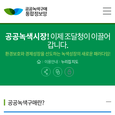
본문영역 바로가기
메인메뉴 바로가기
하단링크 바로가기
공공녹색시장!
이제 조달청이 이끌어
갑니다.
환경보호와 경제성장을 선도하는 녹색성장의 새로운 패러다임!
이용안내
누리집 지도
공공녹색구매란?