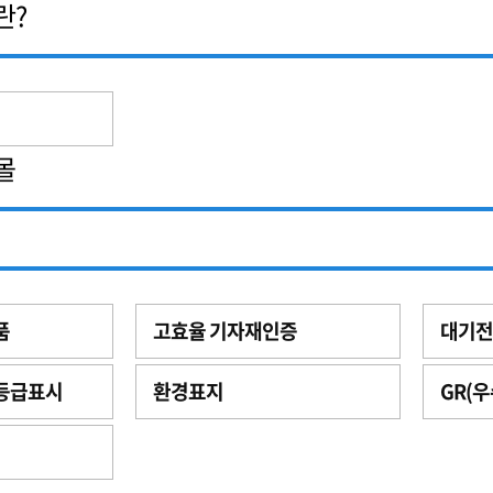
란?
몰
품
고효율 기자재인증
대기전
등급표시
환경표지
GR(