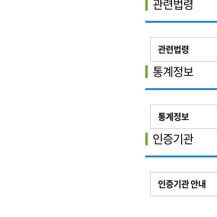
관련법령
관련법령
통계정보
통계정보
인증기관
인증기관 안내