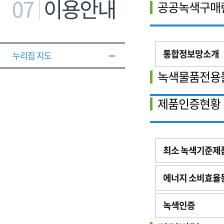
07
이용안내
공공녹색구매
통합정보망소개
누리집 지도
녹색물품전용
제품인증현황
최소 녹색기준제
에너지 소비효율
녹색인증