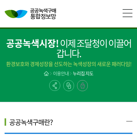
본문영역 바로가기
메인메뉴 바로가기
하단링크 바로가기
공공녹색시장!
이제 조달청이 이끌어
갑니다.
환경보호와 경제성장을 선도하는 녹색성장의 새로운 패러다임!
이용안내
누리집 지도
공공녹색구매란?