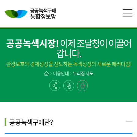
본문영역 바로가기
메인메뉴 바로가기
하단링크 바로가기
공공녹색시장!
이제 조달청이 이끌어
갑니다.
환경보호와 경제성장을 선도하는 녹색성장의 새로운 패러다임!
이용안내
누리집 지도
공공녹색구매란?