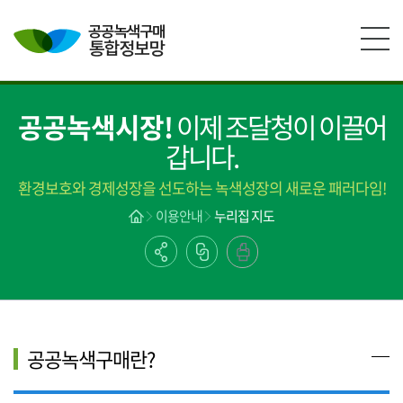
본문영역 바로가기
메인메뉴 바로가기
하단링크 바로가기
공공녹색시장!
이제 조달청이 이끌어
갑니다.
환경보호와 경제성장을 선도하는 녹색성장의 새로운 패러다임!
이용안내
누리집 지도
공공녹색구매란?