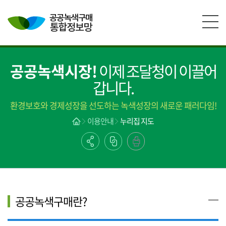
본문영역 바로가기
메인메뉴 바로가기
하단링크 바로가기
공공녹색시장!
이제 조달청이 이끌어
갑니다.
환경보호와 경제성장을 선도하는 녹색성장의 새로운 패러다임!
이용안내
누리집 지도
공공녹색구매란?