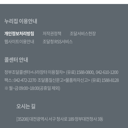
누리집 이용안내
개인정보처리방침
저작권정책
조달서비스헌장
웹사이트이용안내
조달청 RSS서비스
콜센터 안내
정부조달콜센터<나라장터 이용절차>
(유료) 1588-0800,
042-610-1200
팩스 : 042-472-2270
조달품질신문고<물품하자신고>
(유료) 1588-8128
※ 월~금 09:00~18:00(공휴일 제외)
오시는 길
[35208] 대전광역시 서구 청사로 189 정부대전청사 3동