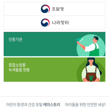
인증기관
종합쇼핑몰
녹색물품 현황
단
어린이 환경과 건강 포털
케미스토리
아이들을 위한 안전한 세상
한