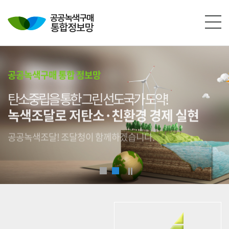
본문영역 바로가기
메인메뉴 바로가기
하단링크 바로가기
공공녹색구매 통합 정보망
탄소중립을 통한 그린 선도국가 도약!
녹색조달로 저탄소·친환경 경제 실현
공공녹색조달! 조달청이 함께하겠습니다.