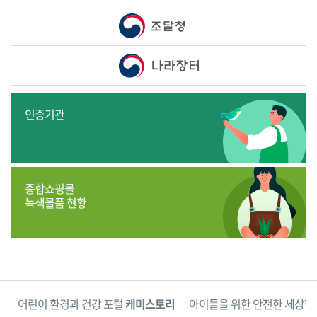
인증기관
종합쇼핑몰
녹색물품 현황
단
어린이 환경과 건강 포털
케미스토리
아이들을 위한 안전한 세상
한