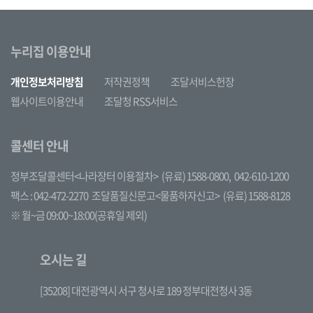
누리집 이용안내
개인정보처리방침
저작권정책
조달서비스헌장
웹사이트이용안내
조달청 RSS서비스
콜센터 안내
정부조달콜센터<나라장터 이용절차>
(유료) 1588-0800,
042-610-1200
팩스 : 042-472-2270
조달품질신문고<물품하자신고>
(유료) 1588-8128
※ 월~금 09:00~18:00(공휴일 제외)
오시는 길
[35208] 대전광역시 서구 청사로 189 정부대전청사 3동