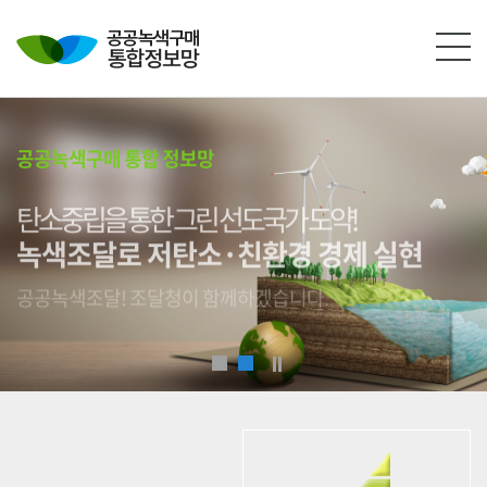
본문영역 바로가기
메인메뉴 바로가기
하단링크 바로가기
공공녹색구매 통합 정보망
탄소중립을 통한 그린 선도국가 도약!
녹색조달로 저탄소·친환경 경제 실현
공공녹색조달! 조달청이 함께하겠습니다.