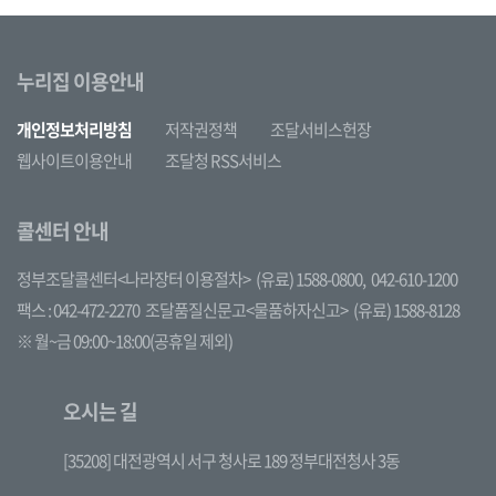
누리집 이용안내
개인정보처리방침
저작권정책
조달서비스헌장
웹사이트이용안내
조달청 RSS서비스
콜센터 안내
정부조달콜센터<나라장터 이용절차>
(유료) 1588-0800,
042-610-1200
팩스 : 042-472-2270
조달품질신문고<물품하자신고>
(유료) 1588-8128
※ 월~금 09:00~18:00(공휴일 제외)
오시는 길
[35208] 대전광역시 서구 청사로 189 정부대전청사 3동