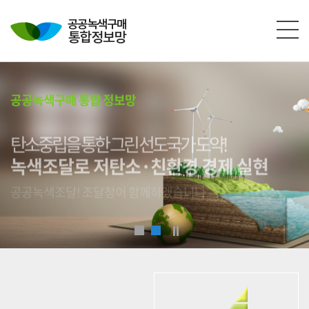
본문영역 바로가기
메인메뉴 바로가기
하단링크 바로가기
공공녹색구매 통합 정보망
탄소중립을 통한 그린 선도국가 도약!
녹색조달로 저탄소·친환경 경제 실현
공공녹색조달! 조달청이 함께하겠습니다.