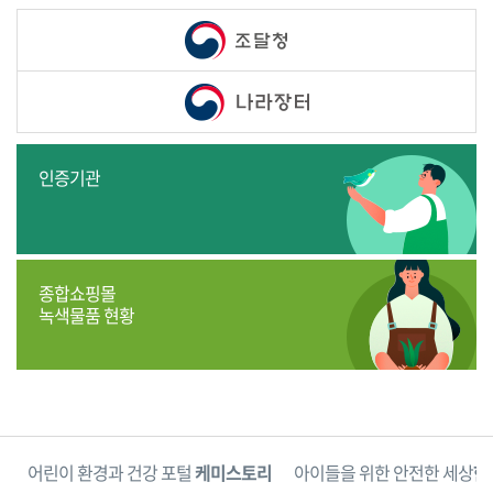
인증기관
종합쇼핑몰
녹색물품 현황
단
어린이 환경과 건강 포털
케미스토리
아이들을 위한 안전한 세상
한