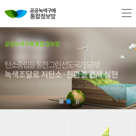
본문영역 바로가기
메인메뉴 바로가기
하단링크 바로가기
공공녹색구매 통합 정보망
탄소중립을 통한 그린 선도국가 도약!
녹색조달로 저탄소·친환경 경제 실현
공공녹색조달! 조달청이 함께하겠습니다.