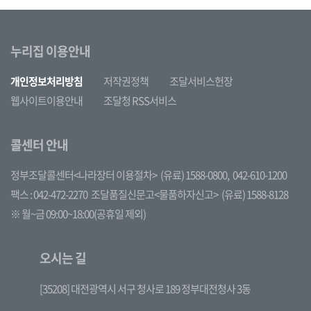
누리집 이용안내
개인정보처리방침
저작권정책
조달서비스헌장
웹사이트이용안내
조달청 RSS서비스
콜센터 안내
정부조달콜센터<나라장터 이용절차>
(유료) 1588-0800,
042-610-1200
팩스 : 042-472-2270
조달품질신문고<물품하자신고>
(유료) 1588-8128
※ 월~금 09:00~18:00(공휴일 제외)
오시는 길
[35208] 대전광역시 서구 청사로 189 정부대전청사 3동