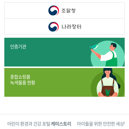
인증기관
종합쇼핑몰
녹색물품 현황
단
어린이 환경과 건강 포털
케미스토리
아이들을 위한 안전한 세상
한