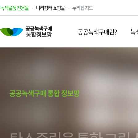
녹색물품 전용몰
나라장터 쇼핑몰
누리집 지도
공공녹색구매란?
녹
공공녹색구매 통합 정보망
탄소중립을 통한 그린 
녹색조달로 저탄소·