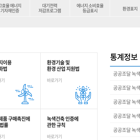
고효율 에너지
대기전력
에너지 소비효율
환경표지
기자재인증
저감프로그램
등급표시
통계정보
지이용
환경기술 및
화법
환경 산업 지원법
공공조달 녹색
가기
바로가기
공공조달 녹색
공공조달 녹색
공공조달 녹색
제품 구매촉진에
녹색건축 인증에
 법률
관한 규칙
공공조달 녹색
가기
바로가기