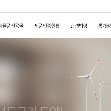
본문영역 바로가기
메인메뉴 바로가기
하단링크 바로가기
색물품전용몰
제품인증현황
관련법령
통계정
선도국가 도약!
친환경 경제 실현