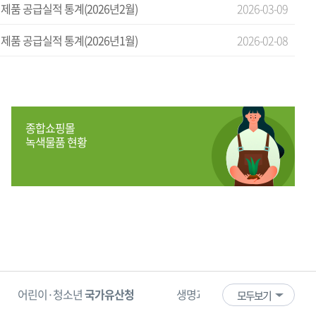
제품 공급실적 통계(2026년2월)
2026-03-09
제품 공급실적 통계(2026년1월)
2026-02-08
종합쇼핑몰
녹색물품 현황
어린이·청소년
국가유산청
생명과 안전을 수호하는
한국 1
모두보기