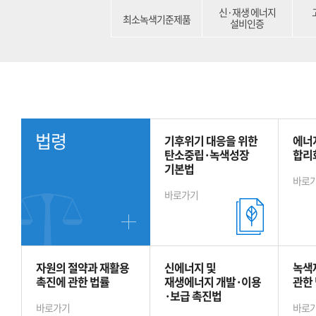
신·재생 에너지
최소녹색기준제품
설비인증
법령
기후위기 대응을 위한
에너
탄소중립·녹색성장
합리
기본법
바로
바로가기
자원의 절약과 재활용
신에너지 및
녹색
촉진에 관한 법률
재생에너지 개발·이용
관한
·보급 촉진법
바로가기
바로