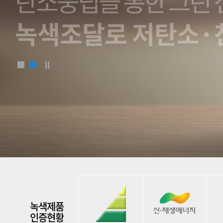
공공녹색조달! 조달청이 함께하겠습니
녹색제품
인증현황