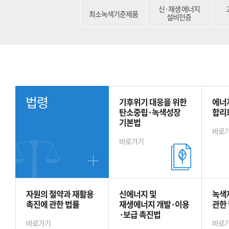
신·재생 에너지
최소녹색기준제품
설비인증
법령
기후위기 대응을 위한
에너
탄소중립·녹색성장
합리
기본법
바로
바로가기
자원의 절약과 재활용
신에너지 및
녹색
촉진에 관한 법률
재생에너지 개발·이용
관한
·보급 촉진법
바로가기
바로