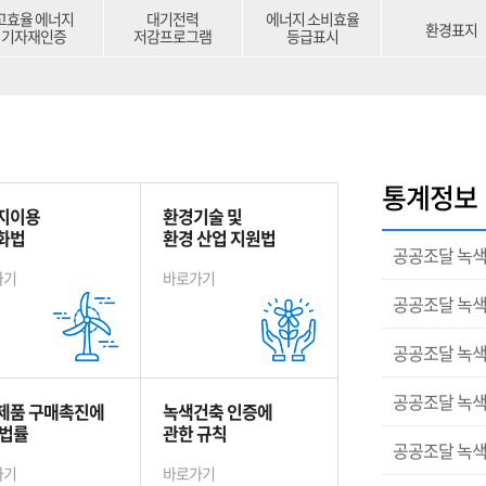
고효율 에너지
대기전력
에너지 소비효율
환경표지
기자재인증
저감프로그램
등급표시
통계정보
지이용
환경기술 및
화법
환경 산업 지원법
공공조달 녹색
가기
바로가기
공공조달 녹색
공공조달 녹색
공공조달 녹색
제품 구매촉진에
녹색건축 인증에
 법률
관한 규칙
공공조달 녹색
가기
바로가기