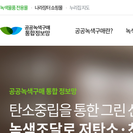
녹색물품 전용몰
나라장터 쇼핑몰
누리집 지도
공공녹색구매란?
녹
공공녹색구매 통합 정보망
탄소중립을 통한 그린 
녹색조달로 저탄소·