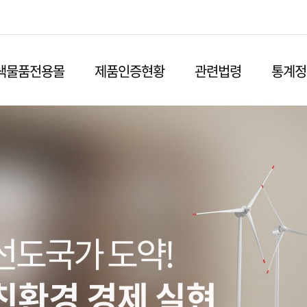
본문영역 바로가기
메인메뉴 바로가기
하단링크 바로가기
색물품전용몰
제품인증현황
관련법령
통계정
선도국가 도약!
친환경 경제 실현