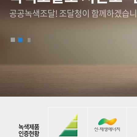
공공녹색조달! 조달청이 함께하겠습니
녹색제품
인증현황