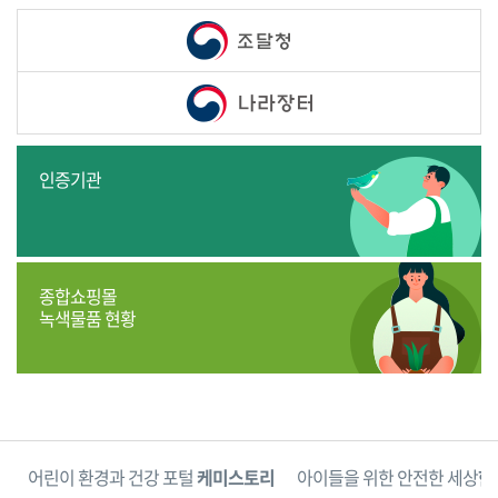
인증기관
종합쇼핑몰
녹색물품 현황
단
어린이 환경과 건강 포털
케미스토리
아이들을 위한 안전한 세상
한