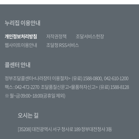
누리집 이용안내
개인정보처리방침
저작권정책
조달서비스헌장
웹사이트이용안내
조달청 RSS서비스
콜센터 안내
정부조달콜센터<나라장터 이용절차>
(유료) 1588-0800,
042-610-1200
팩스 : 042-472-2270
조달품질신문고<물품하자신고>
(유료) 1588-8128
※ 월~금 09:00~18:00(공휴일 제외)
오시는 길
[35208] 대전광역시 서구 청사로 189 정부대전청사 3동