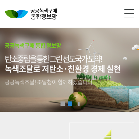
본문영역 바로가기
메인메뉴 바로가기
하단링크 바로가기
공공녹색구매 통합 정보망
탄소중립을 통한 그린 선도국가 도약!
녹색조달로 저탄소·친환경 경제 실현
공공녹색조달! 조달청이 함께하겠습니다.