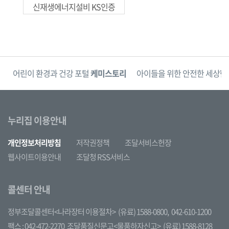
신재생에너지설비 KS인증
단
어린이 환경과 건강 포털
케미스토리
아이들을 위한 안전한 세상
한
누리집 이용안내
개인정보처리방침
저작권정책
조달서비스헌장
웹사이트이용안내
조달청 RSS서비스
콜센터 안내
정부조달콜센터<나라장터 이용절차>
(유료) 1588-0800,
042-610-1200
팩스 : 042-472-2270
조달품질신문고<물품하자신고>
(유료) 1588-8128