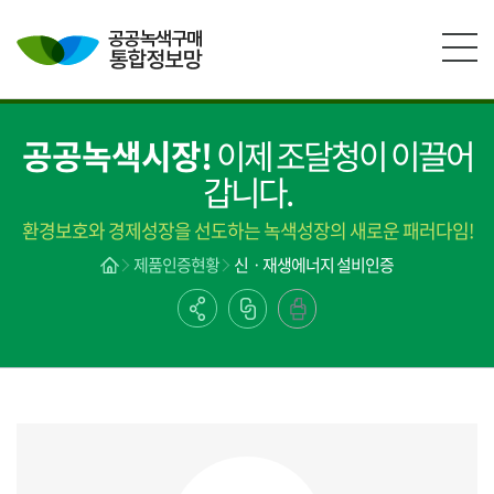
본문영역 바로가기
메인메뉴 바로가기
하단링크 바로가기
공공녹색시장!
이제 조달청이 이끌어
갑니다.
환경보호와 경제성장을 선도하는 녹색성장의 새로운 패러다임!
제품인증현황
신ㆍ재생에너지 설비인증