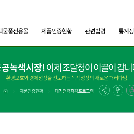
본문영역 바로가기
메인메뉴 바로가기
하단링크 바로가기
색물품전용몰
제품인증현황
관련법령
통계정
공공녹색시장!
이제 조달청이 이끌어 갑니
환경보호와 경제성장을 선도하는 녹색성장의 새로운 패러다임!
제품인증현황
대기전력저감프로그램