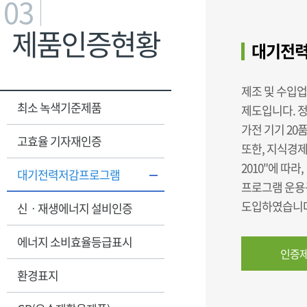
03
제품인증현황
대기전력
제조 및 수입
최소 녹색기준제품
제도입니다. 
가전 기기 20
고효율 기자재인증
또한, 지식경제
2010"에 따라
대기전력저감프로그램
프로그램 운용규
도입하였습니다
신ㆍ재생에너지 설비인증
에너지 소비효율등급표시
인증제
환경표지