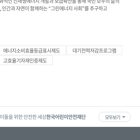
화적인 신재생에너지 개발과 보급확산을 통해 국민 모두의 삶의
, 인간과 자연이 함께하는 “그린에너지 사회"를 추구하고
에너지소비효율등급표시제도
대기전력저감프로그램
고효율기자재인증제도
이들을 위한 안전한 세상
한국어린이안전재단
어린이·청소년
국
모두보기