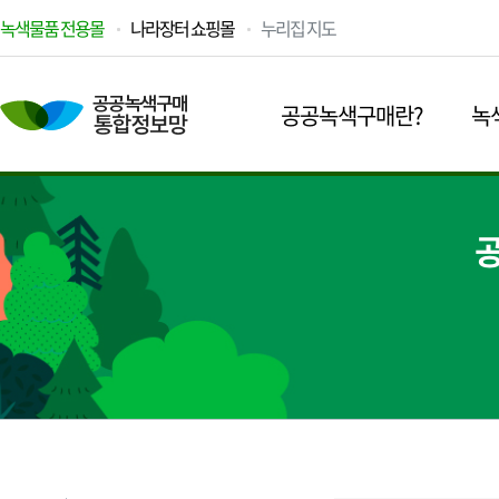
녹색물품 전용몰
나라장터 쇼핑몰
누리집 지도
공공녹색구매란?
녹