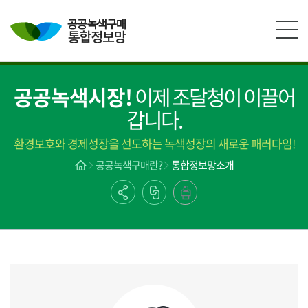
본문영역 바로가기
메인메뉴 바로가기
하단링크 바로가기
공공녹색시장!
이제 조달청이 이끌어
갑니다.
환경보호와 경제성장을 선도하는 녹색성장의 새로운 패러다임!
공공녹색구매란?
통합정보망소개