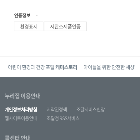
인증정보
환경표지
저탄소제품인증
단
어린이 환경과 건강 포털
케미스토리
아이들을 위한 안전한 세상
한
누리집 이용안내
개인정보처리방침
저작권정책
조달서비스헌장
웹사이트이용안내
조달청 RSS서비스
콜센터 안내