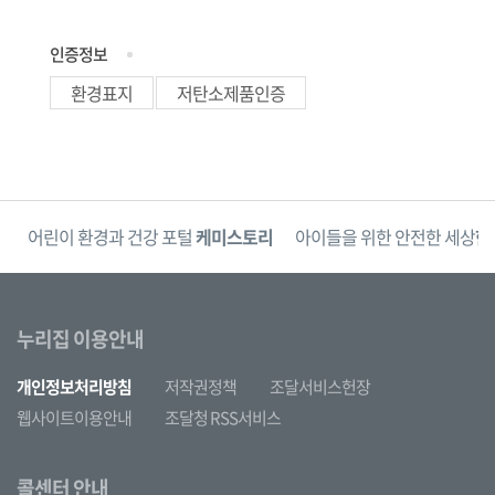
인증정보
환경표지
저탄소제품인증
단
어린이 환경과 건강 포털
케미스토리
아이들을 위한 안전한 세상
한
누리집 이용안내
개인정보처리방침
저작권정책
조달서비스헌장
웹사이트이용안내
조달청 RSS서비스
콜센터 안내