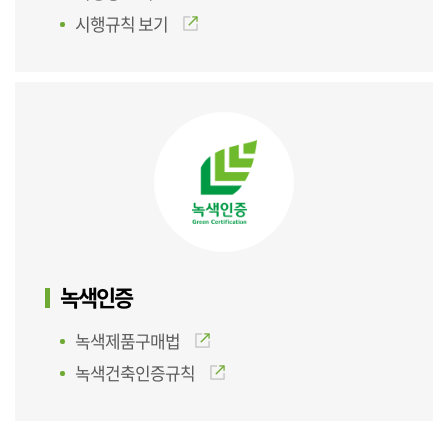
시행규칙 보기
녹색인증
녹색제품구매법
녹색건축인증규칙