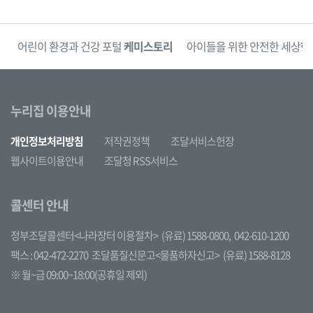
단
어린이 환경과 건강 포털
케미스토리
아이들을 위한 안전한 세상
한
누리집 이용안내
개인정보처리방침
저작권정책
조달서비스헌장
웹사이트이용안내
조달청 RSS서비스
콜센터 안내
정부조달콜센터<나라장터 이용절차>
(유료) 1588-0800,
042-610-1200
팩스 : 042-472-2270
조달품질신문고<물품하자신고>
(유료) 1588-8128
※ 월~금 09:00~18:00(공휴일 제외)