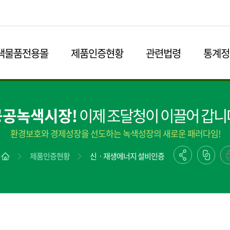
본문영역 바로가기
메인메뉴 바로가기
하단링크 바로가기
색물품전용몰
제품인증현황
관련법령
통계정
공공녹색시장!
이제 조달청이 이끌어 갑니
환경보호와 경제성장을 선도하는 녹색성장의 새로운 패러다임!
제품인증현황
신ㆍ재생에너지 설비인증