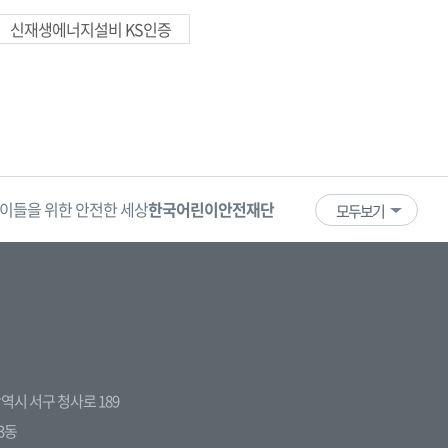
신재생에너지설비 KS인증
이들을 위한 안전한 세상
한국어린이안전재단
어린이·청소년
국
모두보기
전광역시 서구 청사로 189
3동