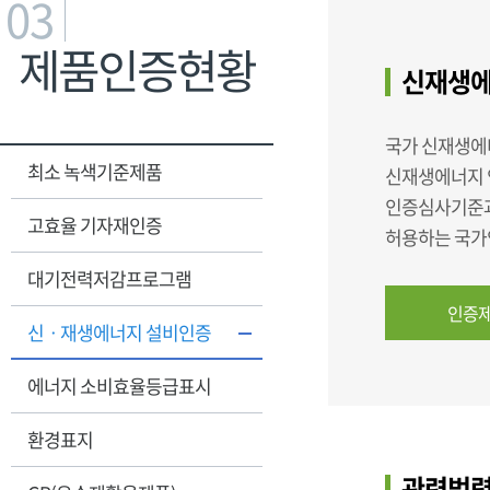
03
제품인증현황
신재생에
국가 신재생에
최소 녹색기준제품
신재생에너지 
인증심사기준과
고효율 기자재인증
허용하는 국가인
대기전력저감프로그램
인증제
신ㆍ재생에너지 설비인증
에너지 소비효율등급표시
환경표지
관련법령