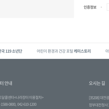
인증정보
한국 119 소년단
어린이 환경과 건강 포털
케미스토리
아
터 안내
오시는 길
조달콜센터<나라장터 이용절차>
[35208] 대
 1588-0800,
042-610-1200
정부대전청사 