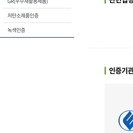
GR(우수재활용제품)
저탄소제품인증
녹색인증
인증기