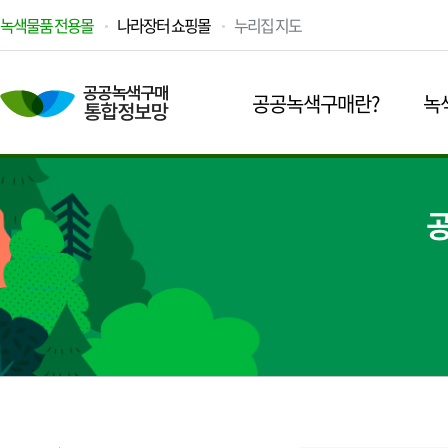
녹색물품 전용몰
나라장터 쇼핑몰
누리집 지도
공공녹색구매란?
녹