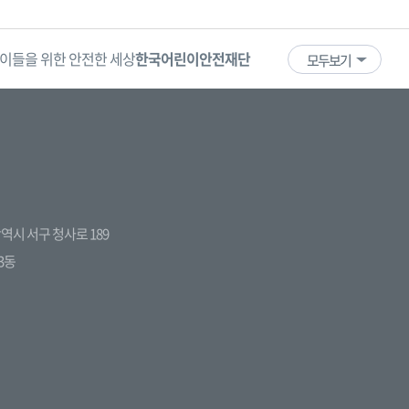
이들을 위한 안전한 세상
한국어린이안전재단
어린이·청소년
국
모두보기
전광역시 서구 청사로 189
3동