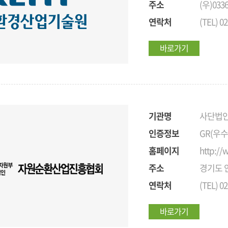
주소
(우)03
연락처
(TEL) 02
바로가기
기관명
사단법
인증정보
GR(우
홈페이지
http://
주소
경기도 안
연락처
(TEL) 02
바로가기