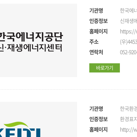
기관명
한국에너
인증정보
신재생에
홈페이지
https:/
주소
(우)44
연락처
052-920
바로가기
기관명
한국환
인증정보
환경표지
홈페이지
http://w