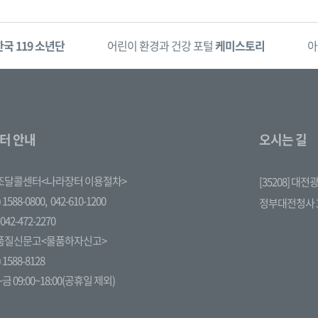
한국 119 소년단
어린이 환경과 건강 포털
케미스토리
아
터 안내
오시는 길
조달콜센터<나라장터 이용절차>
[35208] 대
 1588-0800,
042-610-1200
정부대전청사 
042-472-2270
품질신문고<물품하자신고>
 1588-8128
금 09:00~18:00(공휴일 제외)