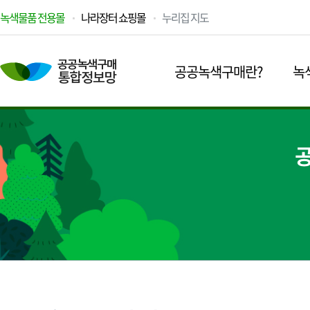
녹색물품 전용몰
나라장터 쇼핑몰
누리집 지도
공공녹색구매란?
녹