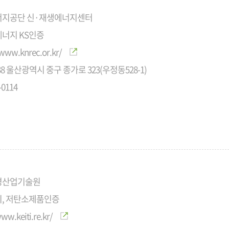
지공단 신·재생에너지센터
너지 KS인증
/www.knrec.or.kr/
538 울산광역시 중구 종가로 323(우정동528-1)
-0114
경산업기술원
, 저탄소제품인증
ww.keiti.re.kr/