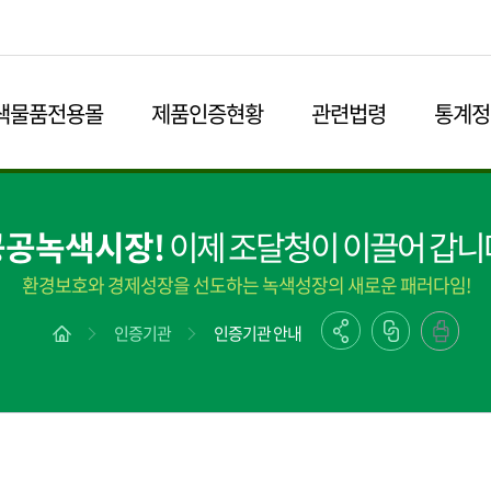
본문영역 바로가기
메인메뉴 바로가기
하단링크 바로가기
색물품전용몰
제품인증현황
관련법령
통계정
공공녹색시장!
이제 조달청이 이끌어 갑니
환경보호와 경제성장을 선도하는 녹색성장의 새로운 패러다임!
인증기관
인증기관 안내