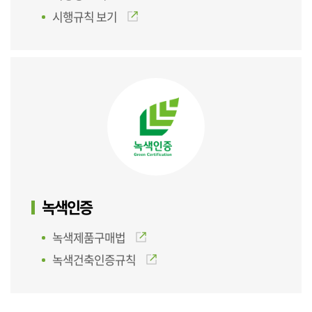
시행규칙 보기
녹색인증
녹색제품구매법
녹색건축인증규칙