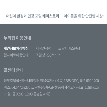
단
어린이 환경과 건강 포털
케미스토리
아이들을 위한 안전한 세상
한
누리집 이용안내
개인정보처리방침
저작권정책
조달서비스헌장
웹사이트이용안내
조달청 RSS서비스
콜센터 안내
정부조달콜센터<나라장터 이용절차>
(유료) 1588-0800,
042-610-1200
팩스 : 042-472-2270
조달품질신문고<물품하자신고>
(유료) 1588-8128
※ 월~금 09:00~18:00(공휴일 제외)