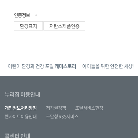
인증정보
환경표지
저탄소제품인증
단
어린이 환경과 건강 포털
케미스토리
아이들을 위한 안전한 세상
한
누리집 이용안내
개인정보처리방침
저작권정책
조달서비스헌장
웹사이트이용안내
조달청 RSS서비스
콜센터 안내