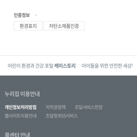
인증정보
환경표지
저탄소제품인증
단
어린이 환경과 건강 포털
케미스토리
아이들을 위한 안전한 세상
한
누리집 이용안내
개인정보처리방침
저작권정책
조달서비스헌장
웹사이트이용안내
조달청 RSS서비스
콜센터 안내