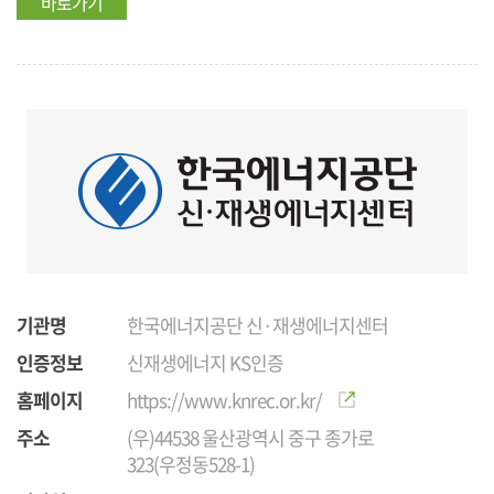
바로가기
기관명
한국에너지공단 신·재생에너지센터
인증정보
신재생에너지 KS인증
홈페이지
https://www.knrec.or.kr/
주소
(우)44538 울산광역시 중구 종가로
323(우정동528-1)