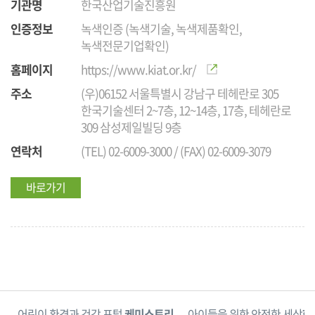
기관명
한국산업기술진흥원
인증정보
녹색인증 (녹색기술, 녹색제품확인,
녹색전문기업확인)
홈페이지
https://www.kiat.or.kr/
주소
(우)06152 서울특별시 강남구 테헤란로 305
한국기술센터 2~7층, 12~14층, 17층, 테헤란로
309 삼성제일빌딩 9층
연락처
(TEL) 02-6009-3000 / (FAX) 02-6009-3079
바로가기
단
어린이 환경과 건강 포털
케미스토리
아이들을 위한 안전한 세상
한