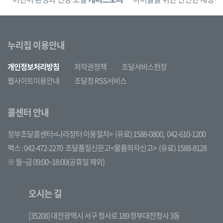
누리집 이용안내
개인정보처리방침
저작권정책
조달서비스헌장
웹사이트이용안내
조달청 RSS서비스
콜센터 안내
정부조달콜센터<나라장터 이용절차>
(유료) 1588-0800,
042-610-1200
팩스 : 042-472-2270
조달품질신문고<물품하자신고>
(유료) 1588-8128
※ 월~금 09:00~18:00(공휴일 제외)
오시는 길
[35208] 대전광역시 서구 청사로 189 정부대전청사 3동