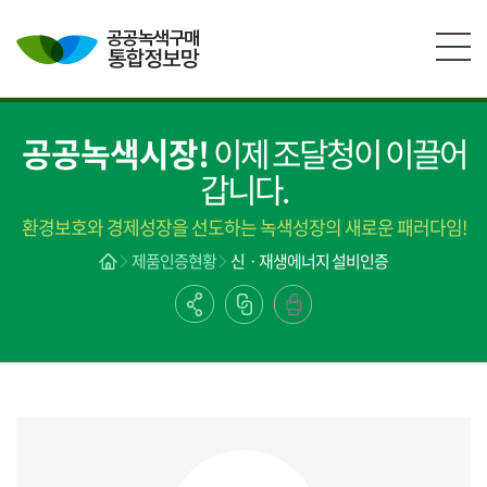
본문영역 바로가기
메인메뉴 바로가기
하단링크 바로가기
공공녹색시장!
이제 조달청이 이끌어
갑니다.
환경보호와 경제성장을 선도하는 녹색성장의 새로운 패러다임!
제품인증현황
신ㆍ재생에너지 설비인증