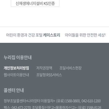
신재생에너지설비 KS인증
단
어린이 환경과 건강 포털
케미스토리
아이들을 위한 안전한 세상
한
누리집 이용안내
개인정보처리방침
저작권정책
조달서비스헌장
웹사이트이용안내
조달청 RSS서비스
콜센터 안내
정부조달콜센터<나라장터 이용절차>
(유료) 1588-0800,
042-610-1200
팩스 : 042-472-2270
조달품질신문고<물품하자신고>
(유료) 1588-8128