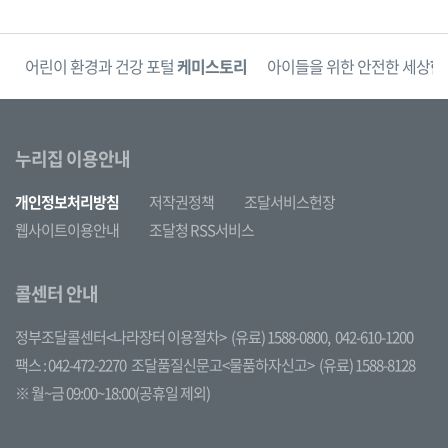
단
어린이 환경과 건강 포털
케미스토리
아이들을 위한 안전한 세상
한
누리집 이용안내
개인정보처리방침
저작권정책
조달서비스헌장
웹사이트이용안내
조달청 RSS서비스
콜센터 안내
정부조달콜센터<나라장터 이용절차>
(유료) 1588-0800,
042-610-1200
팩스 : 042-472-2270
조달품질신문고<물품하자신고>
(유료) 1588-8128
※ 월~금 09:00~18:00(공휴일 제외)