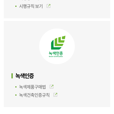
시행규칙 보기
녹색인증
녹색제품구매법
녹색건축인증규칙