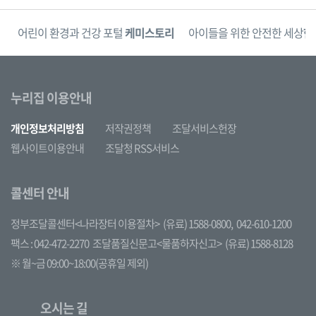
단
어린이 환경과 건강 포털
케미스토리
아이들을 위한 안전한 세상
한
누리집 이용안내
개인정보처리방침
저작권정책
조달서비스헌장
웹사이트이용안내
조달청 RSS서비스
콜센터 안내
정부조달콜센터<나라장터 이용절차>
(유료) 1588-0800,
042-610-1200
팩스 : 042-472-2270
조달품질신문고<물품하자신고>
(유료) 1588-8128
※ 월~금 09:00~18:00(공휴일 제외)
오시는 길