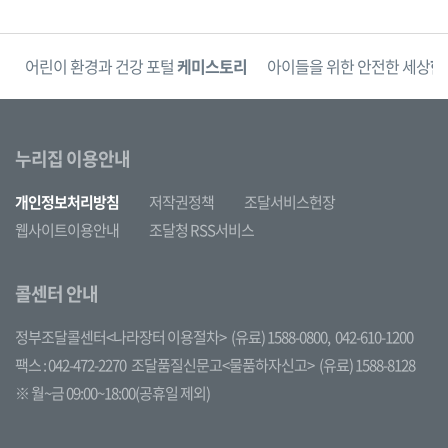
단
어린이 환경과 건강 포털
케미스토리
아이들을 위한 안전한 세상
한
누리집 이용안내
개인정보처리방침
저작권정책
조달서비스헌장
웹사이트이용안내
조달청 RSS서비스
콜센터 안내
정부조달콜센터<나라장터 이용절차>
(유료) 1588-0800,
042-610-1200
팩스 : 042-472-2270
조달품질신문고<물품하자신고>
(유료) 1588-8128
※ 월~금 09:00~18:00(공휴일 제외)