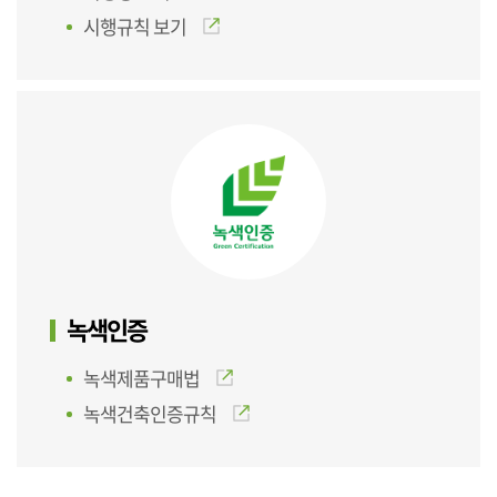
시행규칙 보기
녹색인증
녹색제품구매법
녹색건축인증규칙