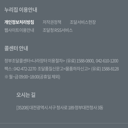
누리집 이용안내
개인정보처리방침
저작권정책
조달서비스헌장
웹사이트이용안내
조달청 RSS서비스
콜센터 안내
정부조달콜센터<나라장터 이용절차>
(유료) 1588-0800,
042-610-1200
팩스 : 042-472-2270
조달품질신문고<물품하자신고>
(유료) 1588-8128
※ 월~금 09:00~18:00(공휴일 제외)
오시는 길
[35208] 대전광역시 서구 청사로 189 정부대전청사 3동