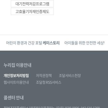
대기전력저감프로그램
고효율기자재인증제도
단
어린이 환경과 건강 포털
케미스토리
아이들을 위한 안전한 세상
한
누리집 이용안내
개인정보처리방침
저작권정책
조달서비스헌장
웹사이트이용안내
조달청 RSS서비스
콜센터 안내