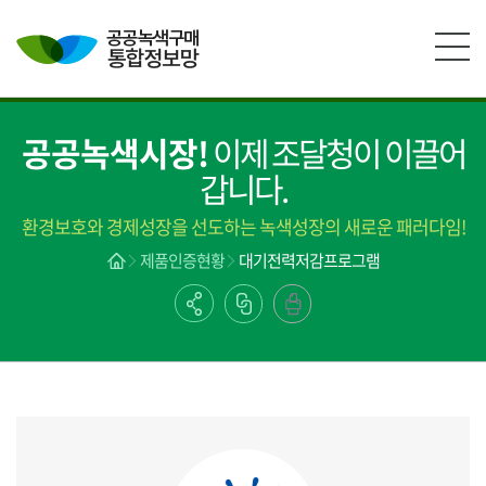
본문영역 바로가기
메인메뉴 바로가기
하단링크 바로가기
공공녹색시장!
이제 조달청이 이끌어
갑니다.
환경보호와 경제성장을 선도하는 녹색성장의 새로운 패러다임!
제품인증현황
대기전력저감프로그램