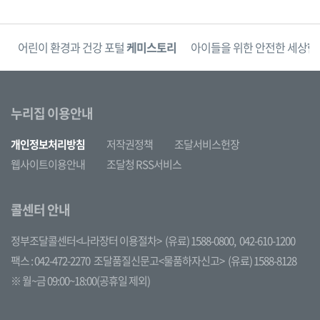
단
어린이 환경과 건강 포털
케미스토리
아이들을 위한 안전한 세상
한
누리집 이용안내
개인정보처리방침
저작권정책
조달서비스헌장
웹사이트이용안내
조달청 RSS서비스
콜센터 안내
정부조달콜센터<나라장터 이용절차>
(유료) 1588-0800,
042-610-1200
팩스 : 042-472-2270
조달품질신문고<물품하자신고>
(유료) 1588-8128
※ 월~금 09:00~18:00(공휴일 제외)