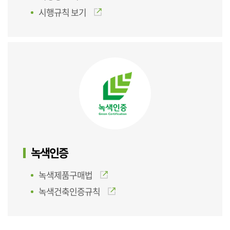
시행규칙 보기
녹색인증
녹색제품구매법
녹색건축인증규칙