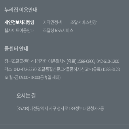
누리집 이용안내
개인정보처리방침
저작권정책
조달서비스헌장
웹사이트이용안내
조달청 RSS서비스
콜센터 안내
정부조달콜센터<나라장터 이용절차>
(유료) 1588-0800,
042-610-1200
팩스 : 042-472-2270
조달품질신문고<물품하자신고>
(유료) 1588-8128
※ 월~금 09:00~18:00(공휴일 제외)
오시는 길
[35208] 대전광역시 서구 청사로 189 정부대전청사 3동