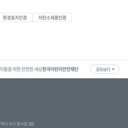
환경표지인증
저탄소제품인증
이들을 위한 안전한 세상
한국어린이안전재단
어린이·청소년
국
모두보기
전광역시 서구 청사로 189