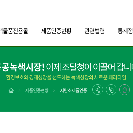
본문영역 바로가기
메인메뉴 바로가기
하단링크 바로가기
색물품전용몰
제품인증현황
관련법령
통계정
공공녹색시장!
이제 조달청이 이끌어 갑니
환경보호와 경제성장을 선도하는 녹색성장의 새로운 패러다임!
제품인증현황
저탄소제품인증