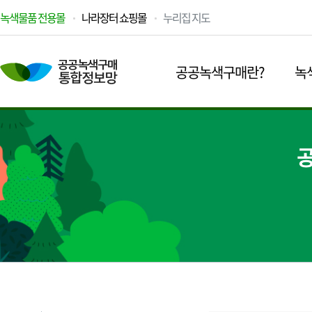
녹색물품 전용몰
나라장터 쇼핑몰
누리집 지도
공공녹색구매란?
녹