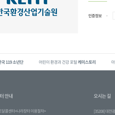
인증정보
한국 119 소년단
어린이 환경과 건강 포털
케미스토리
아
터 안내
오시는 길
조달콜센터<나라장터 이용절차>
[35208] 대