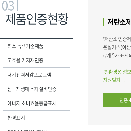
03
제품인증현황
저탄소제
‘저탄소 인증제
최소 녹색기준제품
온실가스(이산
(7개*)가 표
고효율 기자재인증
※ 환경성 정보
대기전력저감프로그램
자원발자국
신ㆍ재생에너지 설비인증
인증제
에너지 소비효율등급표시
환경표지